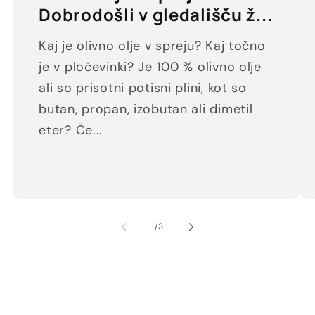
Dobrodošli v gledališču ž...
Kaj je olivno olje v spreju? Kaj točno
je v pločevinki? Je 100 % olivno olje
ali so prisotni potisni plini, kot so
butan, propan, izobutan ali dimetil
eter? Če...
od
1
/
3