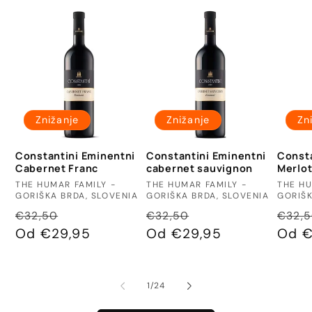
Znižanje
Znižanje
Zn
Constantini Eminentni
Constantini Eminentni
Consta
Cabernet Franc
cabernet sauvignon
Merlo
Ponudnik:
Ponudnik:
Ponud
THE HUMAR FAMILY -
THE HUMAR FAMILY -
THE HU
GORIŠKA BRDA, SLOVENIA
GORIŠKA BRDA, SLOVENIA
GORIŠK
Redna
Znižana
Redna
Znižana
Redn
€32,50
€32,50
€32,
cena
Od €29,95
cena
cena
Od €29,95
cena
cena
Od €
od
1
/
24