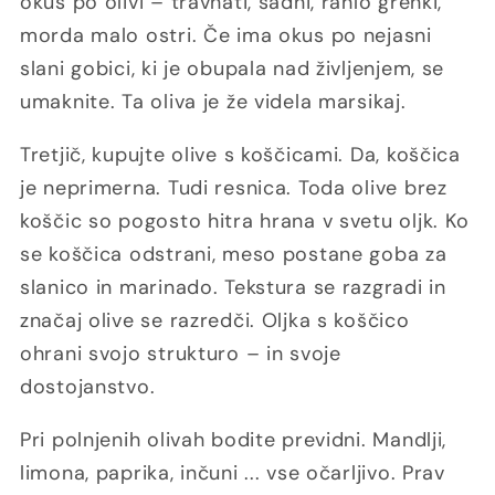
okus po olivi – travnati, sadni, rahlo grenki,
morda malo ostri. Če ima okus po nejasni
slani gobici, ki je obupala nad življenjem, se
umaknite. Ta oliva je že videla marsikaj.
Tretjič, kupujte olive s koščicami. Da, koščica
je neprimerna. Tudi resnica. Toda olive brez
koščic so pogosto hitra hrana v svetu oljk. Ko
se koščica odstrani, meso postane goba za
slanico in marinado. Tekstura se razgradi in
značaj olive se razredči. Oljka s koščico
ohrani svojo strukturo – in svoje
dostojanstvo.
Pri polnjenih olivah bodite previdni. Mandlji,
limona, paprika, inčuni ... vse očarljivo. Prav