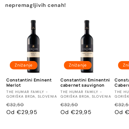
nepremagljivih cenah!
Znižanje
Znižanje
Zn
Constantini Eminent
Constantini Eminentni
Consta
Merlot
cabernet sauvignon
Caber
Ponudnik:
Ponudnik:
Ponud
THE HUMAR FAMILY -
THE HUMAR FAMILY -
THE HU
GORIŠKA BRDA, SLOVENIA
GORIŠKA BRDA, SLOVENIA
GORIŠK
Redna
Znižana
Redna
Znižana
Redn
€32,50
€32,50
€32,
cena
Od €29,95
cena
cena
Od €29,95
cena
cena
Od €