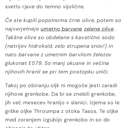
svetlo rjave do temno vijolične.
Če ste kupili popolnoma črne olive, potem so
najverjetneje
umetno barvane
zelene olive
.
Takšne olive so obdelane s kavstično sodo
(natrijev hidroksid, zelo strupena snov!) in
nato barvane z umetnim barvilom železov
glukonat E579. So manj okusne in večina
njihovih hranil se pri tem postopku uniči.
Takoj po obiranju oljk ni mogoče jesti zaradi
njihove grenkobe. Da bi se znebili grenkobe,
jih več mesecev hranijo v slanici. Izjema so le
grške oljke Throumpa z otoka Tasos. Te oljke
med zorenjem izgubijo grenkobo in so do