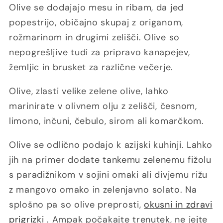
Olive se dodajajo mesu in ribam, da jed
popestrijo, običajno skupaj z origanom,
rožmarinom in drugimi zelišči. Olive so
nepogrešljive tudi za pripravo kanapejev,
žemljic in brusket za različne večerje.
Olive, zlasti velike zelene olive, lahko
marinirate v olivnem olju z zelišči, česnom,
limono, inčuni, čebulo, sirom ali komarčkom.
Olive se odlično podajo k azijski kuhinji. Lahko
jih na primer dodate tankemu zelenemu fižolu
s paradižnikom v sojini omaki ali divjemu rižu
z mangovo omako in zelenjavno solato. Na
splošno pa so olive preprosti,
okusni in zdravi
prigrizki
. Ampak počakajte trenutek, ne jejte