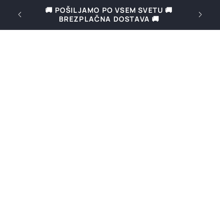
Preskoči
 🚚
🚚 Brezplačna dostava za naročila nad
na
69€ v Sloveniji in nad 169€ v Evropi 🚚
vsebino