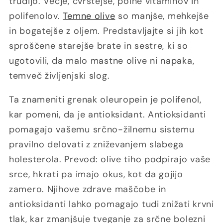
trudijo. Večje, čvrstejše, polne vitaminov in
polifenolov.
Temne olive
so manjše, mehkejše
in bogatejše z oljem. Predstavljajte si jih kot
sproščene starejše brate in sestre, ki so
ugotovili, da malo mastne olive ni napaka,
temveč življenjski slog.
Ta znameniti grenak oleuropein je polifenol,
kar pomeni, da je antioksidant. Antioksidanti
pomagajo vašemu srčno-žilnemu sistemu
pravilno delovati z zniževanjem slabega
holesterola. Prevod: olive tiho podpirajo vaše
srce, hkrati pa imajo okus, kot da gojijo
zamero. Njihove zdrave maščobe in
antioksidanti lahko pomagajo tudi znižati krvni
tlak, kar zmanjšuje tveganje za srčne bolezni