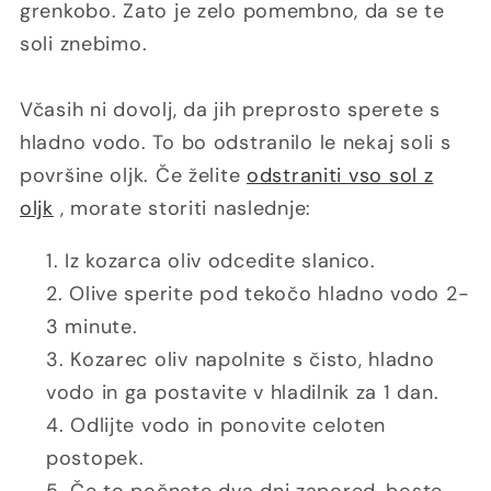
grenkobo. Zato je zelo pomembno, da se te
soli znebimo.
Včasih ni dovolj, da jih preprosto sperete s
hladno vodo. To bo odstranilo le nekaj soli s
površine oljk. Če želite
odstraniti vso sol z
oljk
, morate storiti naslednje:
Iz kozarca oliv odcedite slanico.
Olive sperite pod tekočo hladno vodo 2-
3 minute.
Kozarec oliv napolnite s čisto, hladno
vodo in ga postavite v hladilnik za 1 dan.
Odlijte vodo in ponovite celoten
postopek.
Če to počnete dva dni zapored, boste