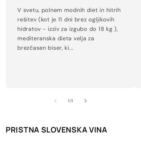
V svetu, polnem modnih diet in hitrih
rešitev (kot je 11 dni brez ogljikovih
hidratov - izziv za izgubo do 18 kg ),
mediteranska dieta velja za
brezčasen biser, ki...
od
1
/
3
PRISTNA SLOVENSKA VINA