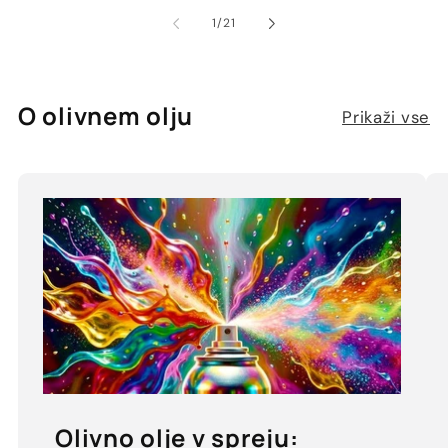
od
1
/
21
O olivnem olju
Prikaži vse
Olivno olje v spreju: