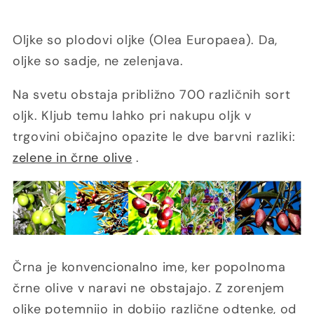
Oljke so plodovi oljke (Olea Europaea). Da,
oljke so sadje, ne zelenjava.
Na svetu obstaja približno 700 različnih sort
oljk. Kljub temu lahko pri nakupu oljk v
trgovini običajno opazite le dve barvni razliki:
zelene in črne olive
.
Črna je konvencionalno ime, ker popolnoma
črne olive v naravi ne obstajajo. Z zorenjem
oljke potemnijo in dobijo različne odtenke, od