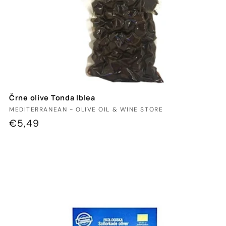
Črne olive Tonda Iblea
Ponudnik:
MEDITERRANEAN - OLIVE OIL & WINE STORE
Redna
€5,49
cena