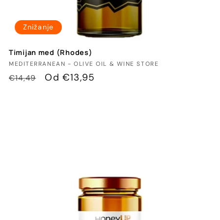
Znižanje
Timijan med (Rhodes)
Ponudnik:
MEDITERRANEAN - OLIVE OIL & WINE STORE
Redna
Znižana
Od €13,95
€14,49
cena
cena