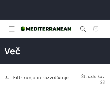
Košarica
Z
Več
b
i
Št. izdelkov:
Filtriranje in razvrščanje
r
29
k
a