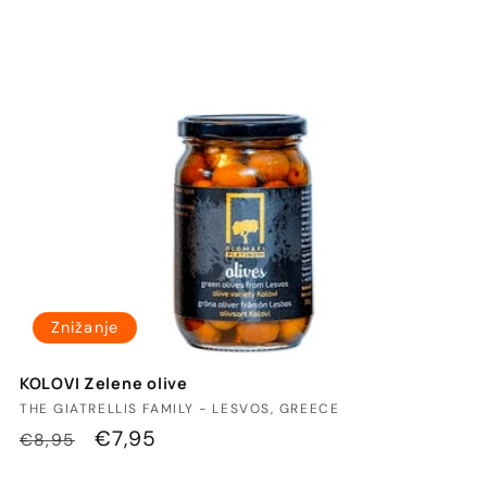
:
Znižanje
KOLOVI Zelene olive
Ponudnik:
THE GIATRELLIS FAMILY - LESVOS, GREECE
Redna
Znižana
€7,95
€8,95
cena
cena