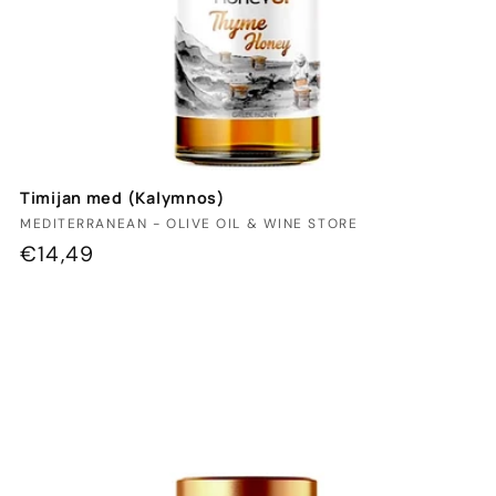
Timijan med (Kalymnos)
Ponudnik:
MEDITERRANEAN - OLIVE OIL & WINE STORE
Redna
€14,49
cena