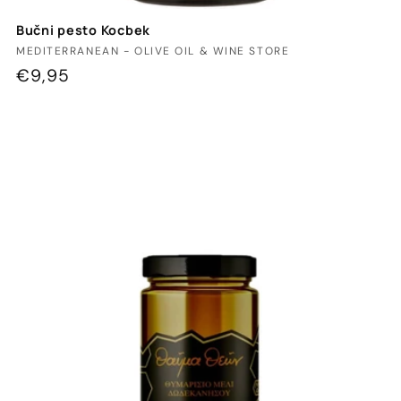
Bučni pesto Kocbek
Ponudnik:
MEDITERRANEAN - OLIVE OIL & WINE STORE
Redna
€9,95
cena