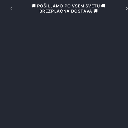
Preskoči
🚚 POŠILJAMO PO VSEM SVETU 🚚
🚚
na
BREZPLAČNA DOSTAVA 🚚
vsebino