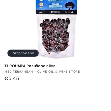
Razprodano
THROUMPA Posušene olive
Ponudnik:
MEDITERRANEAN - OLIVE OIL & WINE STORE
Redna
€5,45
cena