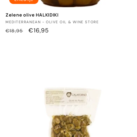
Zelene olive HALKIDIKI
Ponudnik:
MEDITERRANEAN - OLIVE OIL & WINE STORE
Redna
Znižana
€16,95
€18,95
cena
cena