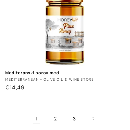
Mediteranski borov med
Ponudnik:
MEDITERRANEAN - OLIVE OIL & WINE STORE
Redna
€14,49
cena
1
2
3