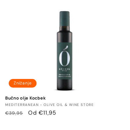
Znižanje
Bučno olje Kocbek
Ponudnik:
MEDITERRANEAN - OLIVE OIL & WINE STORE
Redna
Znižana
Od €11,95
€39,95
cena
cena