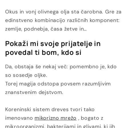
Okus in vonj olivnega olja sta čarobna. Gre za
edinstveno kombinacijo različnih komponent:
zemlje, podnebja, časa žetve in…
Pokaži mi svoje prijatelje in
povedal ti bom, kdo si
Da, obstaja še nekaj več: pomembno je, kdo
so sosedje oljke.
Torej magija odstopa povsem razumljivim
znanstvenim dejstvom.
Koreninski sistem dreves tvori tako
imenovano
mikorizno mrežo
, bogato z
mikroorganizmi, bakterijami in glivami, ki jih