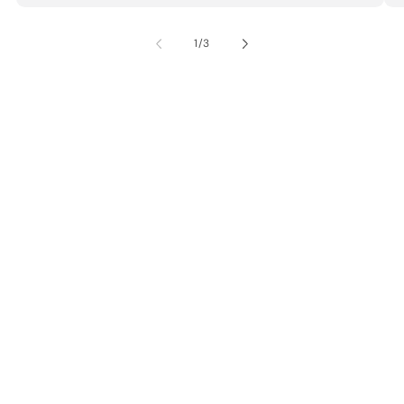
od
1
/
3