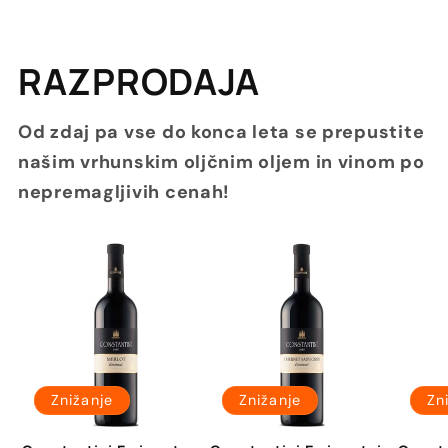
RAZPRODAJA
Od zdaj pa vse do konca leta se prepustite
našim vrhunskim oljčnim oljem in vinom po
nepremagljivih cenah!
Znižanje
Znižanje
Zn