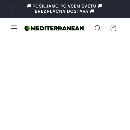
Preskoči
🚚 Brezplačna dostava za naročila nad
na
69€ v Sloveniji in nad 169€ v Evropi 🚚
vsebino
Košarica