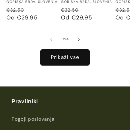
GORIŠKA BRDA, SLOVENIA
GORIŠKA BRDA, SLOVENIA
GORIŠK
Redna
Znižana
Redna
Znižana
Redn
€32,50
€32,50
€32,
cena
Od €29,95
cena
cena
Od €29,95
cena
cena
Od €
od
1
/
24
Prikaži vse
Pravilniki
Pogoji poslovanja