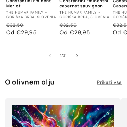
Constantini Eminent
Constantini Eminentni
Consta
Merlot
cabernet sauvignon
Caber
Ponudnik:
Ponudnik:
Ponud
THE HUMAR FAMILY -
THE HUMAR FAMILY -
THE HU
GORIŠKA BRDA, SLOVENIA
GORIŠKA BRDA, SLOVENIA
GORIŠK
Redna
Znižana
Redna
Znižana
Redn
€32,50
€32,50
€32,
cena
Od €29,95
cena
cena
Od €29,95
cena
cena
Od €
od
1
/
21
O olivnem olju
Prikaži vse