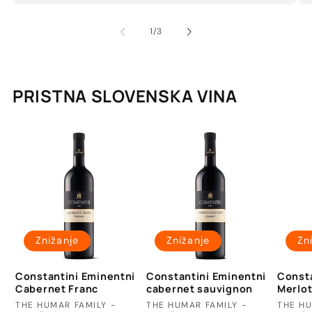
od
1
/
3
PRISTNA SLOVENSKA VINA
Znižanje
Znižanje
Zn
Constantini Eminentni
Constantini Eminentni
Consta
Cabernet Franc
cabernet sauvignon
Merlo
Ponudnik:
Ponudnik:
Ponud
THE HUMAR FAMILY -
THE HUMAR FAMILY -
THE HU