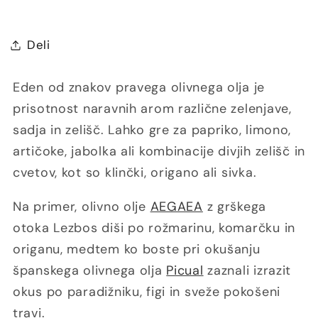
Deli
Eden od znakov pravega olivnega olja je
prisotnost naravnih arom različne zelenjave,
sadja in zelišč. Lahko gre za papriko, limono,
artičoke, jabolka ali kombinacije divjih zelišč in
cvetov, kot so klinčki, origano ali sivka.
Na primer, olivno olje
AEGAEA
z grškega
otoka Lezbos diši po rožmarinu, komarčku in
origanu, medtem ko boste pri okušanju
španskega olivnega olja
Picual
zaznali izrazit
okus po paradižniku, figi in sveže pokošeni
travi.