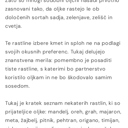
Zato so mnogi sodobni oljčni nasadi prvotno
zasnovani tako, da oljke rastejo le ob
določenih sortah sadja, zelenjave, zelišč in
cvetja.
Te rastline izbere kmet in sploh ne na podlagi
svojih okusnih preferenc. Tukaj delujejo
znanstvena merila: pomembno je posaditi
tiste rastline, s katerimi bo partnerstvo
koristilo oljkam in ne bo škodovalo samim
sosedom.
Tukaj je kratek seznam nekaterih rastlin, ki so
prijateljice oljke: mandelj, oreh, grah, majaron,
meta, žajbelj, pitnik, pehtran, origano, timijan,