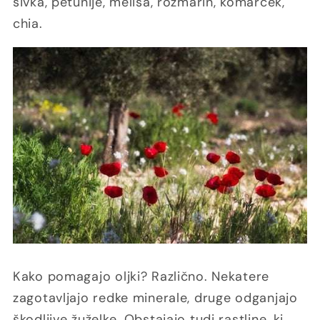
sivka, petunije, melisa, rožmarin, komarček,
chia.
Kako pomagajo oljki? Različno. Nekatere
zagotavljajo redke minerale, druge odganjajo
škodljive žuželke. Obstajajo tudi rastline, ki