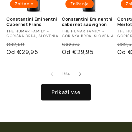
Znižanje
Znižanje
Zn
Constantini Eminentni
Constantini Eminentni
Consta
Cabernet Franc
cabernet sauvignon
Merlo
Ponudnik:
Ponudnik:
Ponud
THE HUMAR FAMILY -
THE HUMAR FAMILY -
THE HU
GORIŠKA BRDA, SLOVENIA
GORIŠKA BRDA, SLOVENIA
GORIŠK
Redna
Znižana
Redna
Znižana
Redn
€32,50
€32,50
€32,
cena
Od €29,95
cena
cena
Od €29,95
cena
cena
Od €
od
1
/
24
Prikaži vse