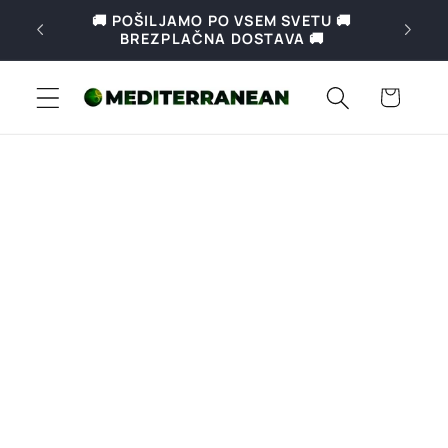
Preskoči
🚚 POŠILJAMO PO VSEM SVETU 🚚
🚚 Bre
na
BREZPLAČNA DOSTAVA 🚚
69€ v 
vsebino
Košarica