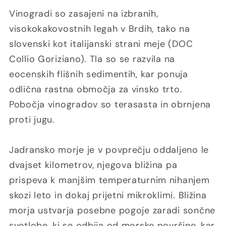
Vinogradi so zasajeni na izbranih,
visokokakovostnih legah v Brdih, tako na
slovenski kot italijanski strani meje (DOC
Collio Goriziano). Tla so se razvila na
eocenskih flišnih sedimentih, kar ponuja
odlična rastna območja za vinsko trto.
Pobočja vinogradov so terasasta in obrnjena
proti jugu.
Jadransko morje je v povprečju oddaljeno le
dvajset kilometrov, njegova bližina pa
prispeva k manjšim temperaturnim nihanjem
skozi leto in dokaj prijetni mikroklimi. Bližina
morja ustvarja posebne pogoje zaradi sončne
svetlobe, ki se odbija od morske površine, kar