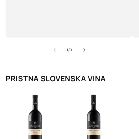
od
1
/
3
PRISTNA SLOVENSKA VINA