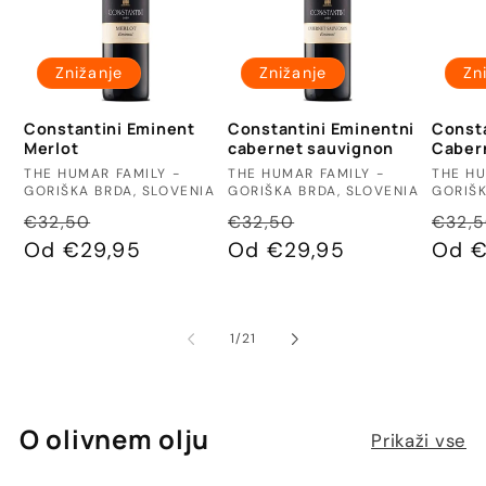
Znižanje
Znižanje
Zn
Constantini Eminent
Constantini Eminentni
Consta
Merlot
cabernet sauvignon
Caber
Ponudnik:
Ponudnik:
Ponud
THE HUMAR FAMILY -
THE HUMAR FAMILY -
THE HU
GORIŠKA BRDA, SLOVENIA
GORIŠKA BRDA, SLOVENIA
GORIŠK
Redna
Znižana
Redna
Znižana
Redn
€32,50
€32,50
€32,
cena
Od €29,95
cena
cena
Od €29,95
cena
cena
Od €
od
1
/
21
O olivnem olju
Prikaži vse